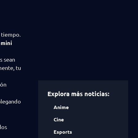
o tiempo.
mini
a
s sean
mente, tu
tón
Explora más noticias:
alegando
Anime
Cine
los
Esports