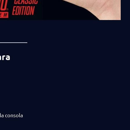
ara
la consola