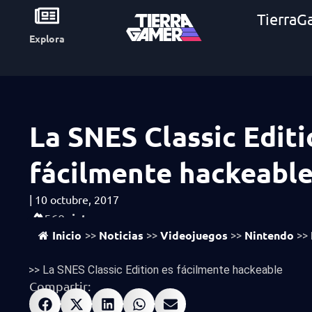
TierraG
Explora
La SNES Classic Editi
fácilmente hackeabl
|
10 octubre, 2017
vistas
560
Inicio
Noticias
Videojuegos
Nintendo
>>
>>
>>
>>
>>
La SNES Classic Edition es fácilmente hackeable
Compartir: