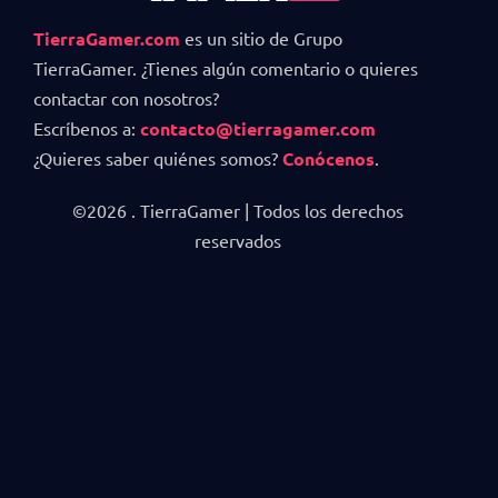
TierraGamer.com
es un sitio de Grupo
TierraGamer. ¿Tienes algún comentario o quieres
contactar con nosotros?
Escríbenos a:
contacto@tierragamer.com
¿Quieres saber quiénes somos?
Conócenos
.
©2026 . TierraGamer | Todos los derechos
reservados