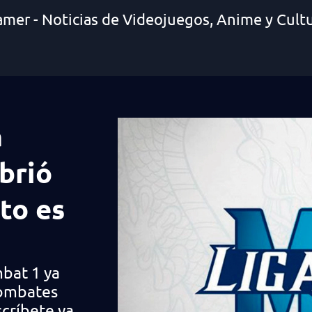
amer - Noticias de Videojuegos, Anime y Cult
a
brió
sto es
bat 1 ya
combates
scríbete ya.