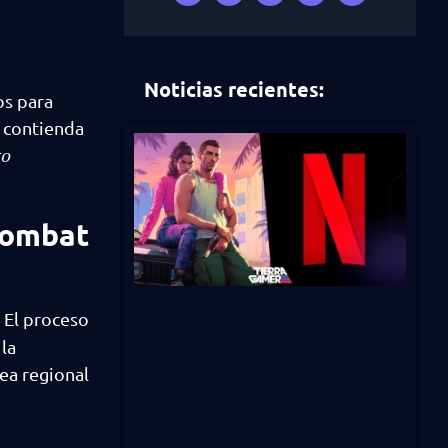
Noticias recientes:
os para
a contienda
ro
Kombat
 El proceso
 la
sea regional