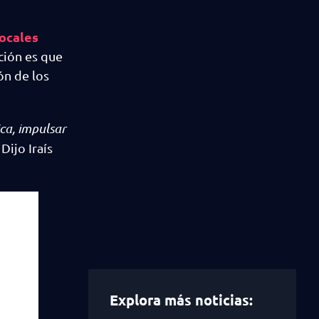
vocales
ción es que
ón de los
ica, impulsar
’ Dijo Iraís
Explora más noticias: