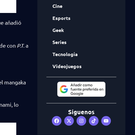
Cine
Esports
que añadió
Geek
Series
nde con
P.T.
a
Tecnología
Videojuegos
 el mangaka
nami, lo
Síguenos