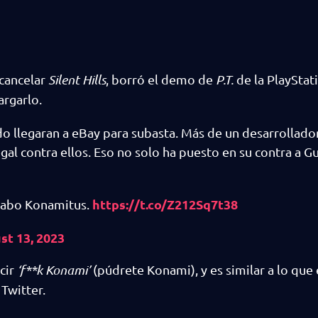
 cancelar
Silent Hills
, borró el demo de
P.T.
de la PlayStat
argarlo.
o llegaran a eBay para subasta. Más de un desarrollado
al contra ellos. Eso no solo ha puesto en su contra a G
https://t.co/Z212Sq7t38
abo Konamitus.
st 13, 2023
cir
‘f**k Konami’
(púdrete Konami), y es similar a lo que 
Twitter.