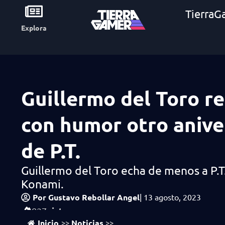
TierraG
Explora
Guillermo del Toro r
con humor otro anive
de P.T.
Guillermo del Toro echa de menos a P.T.
Konami.
Por
Gustavo Rebollar Angel
|
13 agosto, 2023
vistas
827
Inicio
Noticias
>>
>>