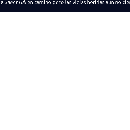
 a
Silent Hill
en camino pero las viejas heridas aún no cie