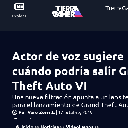
TierraG
Explora
Actor de voz sugiere
cuándo podría salir 
Theft Auto VI
Una nueva filtración apunta a un laps t
para el lanzamiento de Grand Theft Au
Por
Vero Zorrilla
|
17 octubre, 2019
vistas
731
Inicio
Noticias
Videojuegos
>>
>>
>>