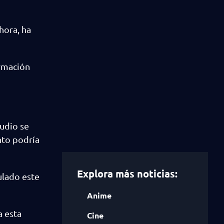
hora, ha
ormación
tudio se
nto podría
Explora más noticias:
ulado este
Anime
a esta
Cine