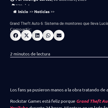
vistas
779
Inicio
Noticias
>>
>>
Grand Theft Auto 6: Sistema de monitoreo que lleva Lucía.
Compartir:
Los fans ya pusieron manos a la obra tratando de 
Grand Theft Au
Rockstar Games está feliz porque
YouTube
durante 24 horas. Mientras en un lado fe