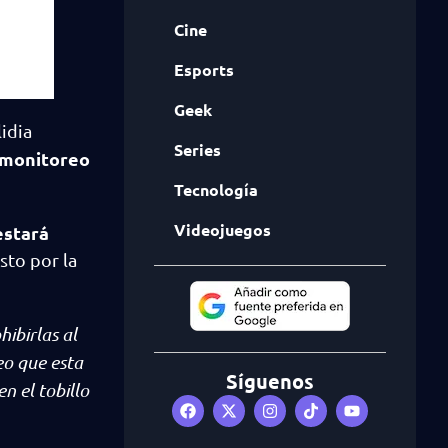
Cine
Esports
Geek
idia
Series
 monitoreo
Tecnología
Videojuegos
estará
sto por la
ibirlas al
eo que esta
Síguenos
n el tobillo