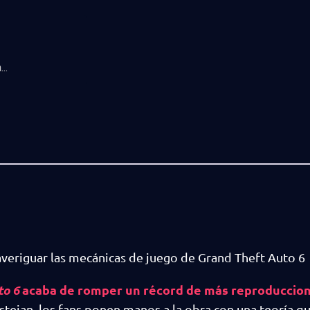
..
averiguar las mecánicas de juego de Grand Theft Auto 6
to 6
acaba de romper un récord de más reproduccio
stejan, los fans ponen manos a la obra con una teoría q