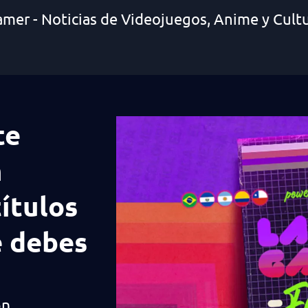
amer - Noticias de Videojuegos, Anime y Cult
te
m
ítulos
e debes
on