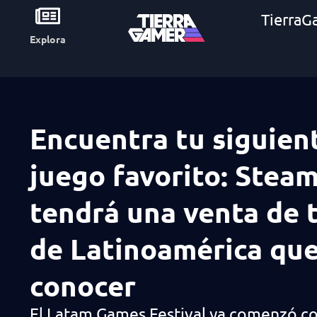
TierraG
Explora
Encuentra tu siguien
juego favorito: Stea
tendrá una venta de t
de Latinoamérica qu
conocer
El Latam Games Festival ya comenzó c