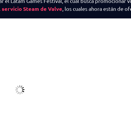
gar el Latam Games Festival, el cual busca promocionar 
l servicio Steam de Valve
, los cuales ahora están de of