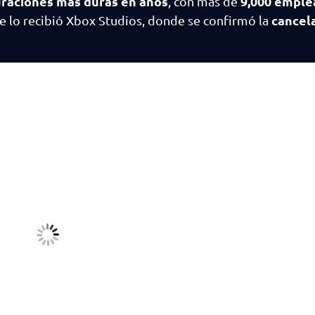
raciones más duras en años
9,000 emple
, con más de
cancel
te lo recibió Xbox Studios, donde se confirmó la