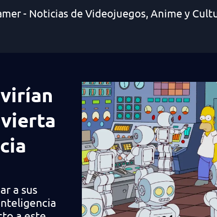
amer - Noticias de Videojuegos, Anime y Cult
virían
vierta
cia
ar a sus
nteligencia
cto a este