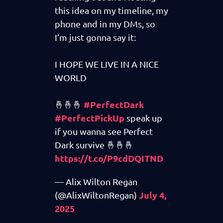
this idea on my timeline, my
phone and in my DMs, so
I’m just gonna say it:
I HOPE WE LIVE IN A NICE
WORLD
#PerfectDark
🤞🤞🤞
#PerfectPickUp
speak up
if you wanna see Perfect
Dark survive 🤞🤞🤞
https://t.co/P9cdDQITND
— Alix Wilton Regan
July 4,
(@AlixWiltonRegan)
2025