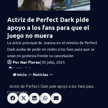
Actriz de Perfect Dark pide
apoyo a los fans para que el
juego no muera
La actriz principal de Joanna en el reinicio de Perfect
Dark acaba de pedir en redes a los fans para que se
unan en protesta frente su cancelación
Por
Iker Flores
|
05 julio, 2025
vistas
1,401
Inicio
Noticias
>>
>>
Actriz de Perfect Dark pide apoyo a los fans para...
Compartir: