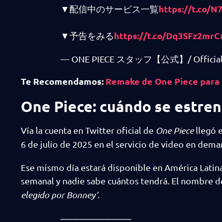
https://t.co/
▼配信中のサービス一覧
https://t.co/Dq3SFz2mrC
▼予告をみる
— ONE PIECE スタッフ【公式】/ Official (
Te Recomendamos:
Remake de One Piece para N
One Piece: cuándo se estren
Vía la cuenta en Twitter oficial de
One Piece
llegó 
6 de julio de 2025 en el servicio de video en dema
Ese mismo día estará disponible en América Latina
semanal y nadie sabe cuántos tendrá. El nombre 
elegido por Bonney’
.
───────────