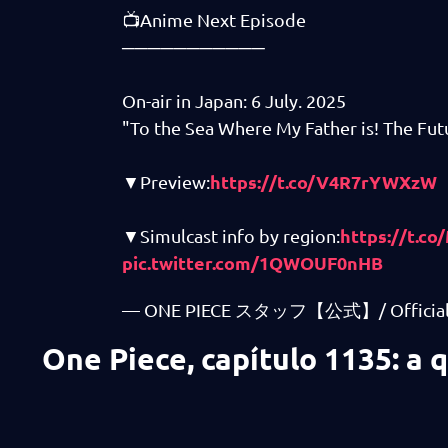
📺Anime Next Episode
───────────
On-air in Japan: 6 July. 2025
"To the Sea Where My Father is! The Fu
https://t.co/V4R7rYWXzW
▼Preview:
https://t.c
▼Simulcast info by region:
pic.twitter.com/1QWOUF0nHB
— ONE PIECE スタッフ【公式】/ Official (
One Piece, capítulo 1135: a 