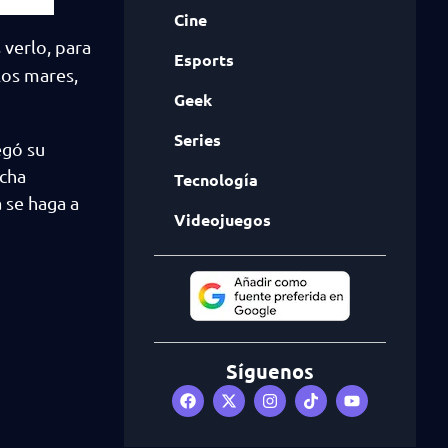
Cine
verlo, para
Esports
los mares,
Geek
Series
egó su
echa
Tecnología
 se haga a
Videojuegos
Síguenos