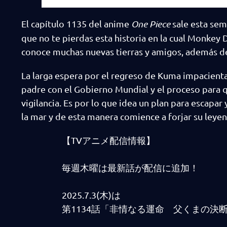
El capítulo 1135 del anime
One Piece
sale esta sem
que no te pierdas esta historia en la cual Monkey D
conoce muchas nuevas tierras y amigos, además d
La larga espera por el regreso de Kuma impacienta 
padre con el Gobierno Mundial y el proceso para 
vigilancia. Es por lo que idea un plan para escapa
la mar y de esta manera comience a forjar su leye
【TVアニメ配信情報】
毎週木曜は最新話が配信に追加！
2025.7.3(木)は
第1134話「非情なる運命 父くまの決