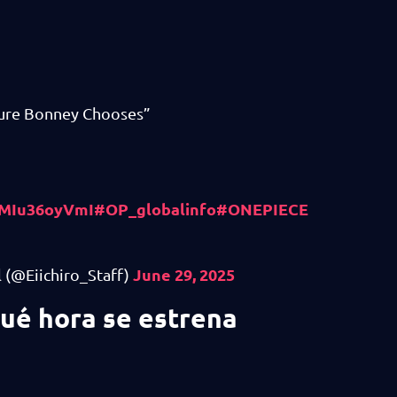
ture Bonney Chooses”
o/MIu36oyVmI
#OP_globalinfo
#ONEPIECE
June 29, 2025
@Eiichiro_Staff)
qué hora se estrena