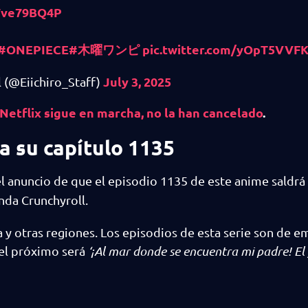
N7ve79BQ4P
#ONEPIECE
#木曜ワンピ
pic.twitter.com/yOpT5VVF
July 3, 2025
@Eiichiro_Staff)
etflix sigue en marcha, no la han cancelado
.
a su capítulo 1135
el anuncio de que el episodio 1135 de este anime saldr
nda Crunchyroll.
 y otras regiones. Los episodios de esta serie son de e
del próximo será
‘¡Al mar donde se encuentra mi padre! El