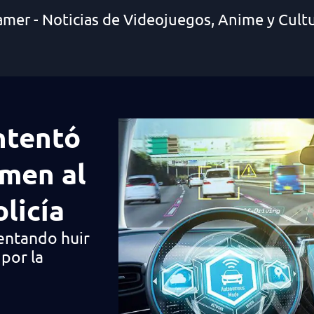
amer - Noticias de Videojuegos, Anime y Cult
ntentó
imen al
licía
entando huir
 por la