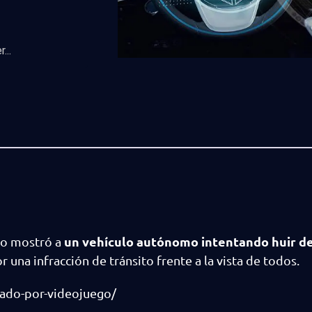
...
un vehículo autónomo intentando huir de
eo mostró a
or una infracción de tránsito frente a la vista de todos.
sado-por-videojuego/