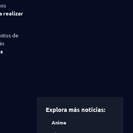
los
a realizar
entos de
in
ás
Explora más noticias:
Anime