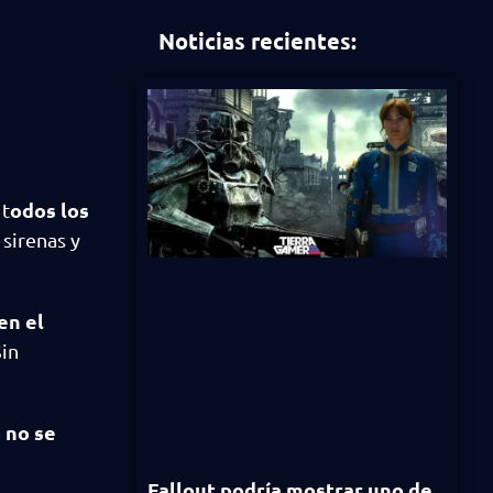
Noticias recientes:
odos los
 t
 sirenas y
en el
Sin
 no se
Fallout podría mostrar uno de