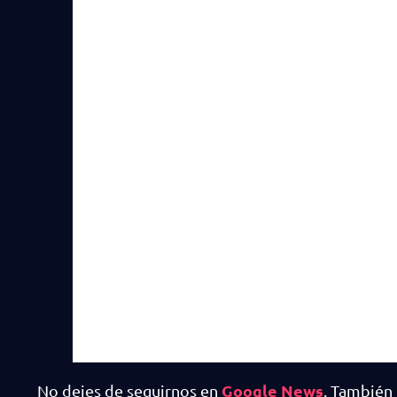
Google News
No dejes de seguirnos en
. También