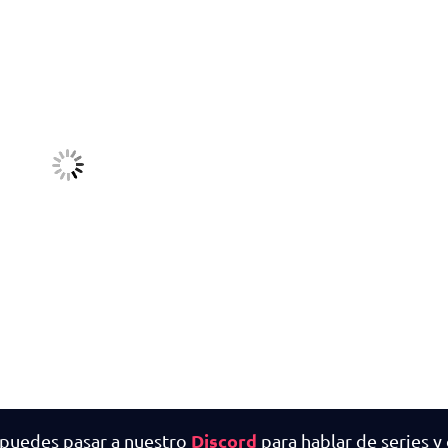
Discord
 puedes pasar a nuestro
para hablar de series y