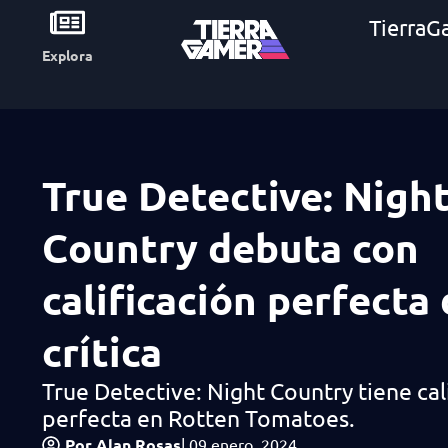
TierraG
Explora
True Detective: Nigh
Country debuta con
calificación perfecta 
crítica
True Detective: Night Country tiene cal
perfecta en Rotten Tomatoes.
Por
Alan Rosas
|
09 enero, 2024