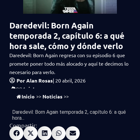
Daredevil: Born Again
temporada 2, capítulo 6: a qué
hora sale, cómo y dónde verlo
Daredevil: Born Again regresa con su episodio 6 que
promete poner todo más alocado y aquí te decimos lo
necesario para verlo.
Por
Alan Rosas
|
20 abril, 2026
vistas
984
Inicio
Noticias
>>
>>
Daredevil: Born Again temporada 2, capítulo 6: a qué
hora...
Compartir: