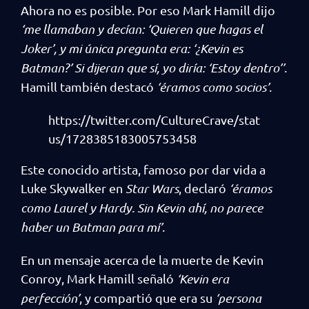
Ahora no es posible. Por eso Mark Hamill dijo
‘me llamaban y decían: ‘Quieren que hagas el
Joker’, y mi única pregunta era:
‘¿Kevin es
Batman?’ Si dijeran que sí, yo diría: ‘Estoy dentro’’
.
Hamill también destacó
‘éramos como socios’
.
https://twitter.com/CultureCrave/stat
us/1728385183005753458
Este conocido artista, famoso por dar vida a
Luke Skywalker en
Star Wars
, declaró
‘éramos
como Laurel y Hardy. Sin Kevin ahí, no parece
haber un Batman para mí’
.
En un mensaje acerca de la muerte de Kevin
Conroy, Mark Hamill señaló
‘Kevin era
perfección’
, y compartió que era su
‘persona