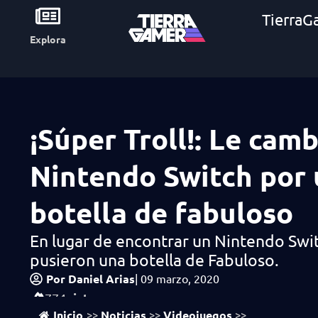
TierraG
Explora
¡Súper Troll!: Le cam
Nintendo Switch por
botella de fabuloso
En lugar de encontrar un Nintendo Swit
pusieron una botella de Fabuloso.
Por
Daniel Arias
|
09 marzo, 2020
vistas
774
Inicio
Noticias
Videojuegos
>>
>>
>>