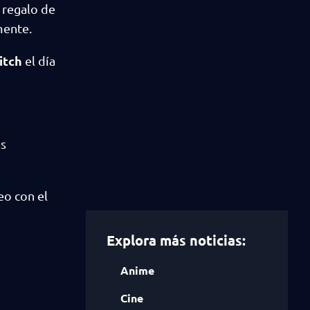
o regalo de
mente.
itch
el día
ás
eo con el
Explora más noticias:
Anime
Cine