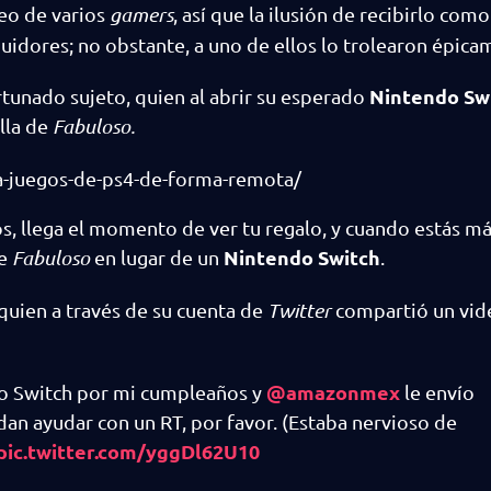
seo de varios
gamers
, así que la ilusión de recibirlo com
dores; no obstante, a uno de ellos lo trolearon épica
Nintendo Sw
rtunado sujeto, quien al abrir su esperado
lla de
Fabuloso.
a-juegos-de-ps4-de-forma-remota/
s, llega el momento de ver tu regalo, y cuando estás m
Nintendo Switch
de
Fabuloso
en lugar de un
.
 quien a través de su cuenta de
Twitter
compartió un vid
@amazonmex
do Switch por mi cumpleaños y
le envío
an ayudar con un RT, por favor. (Estaba nervioso de
pic.twitter.com/yggDl62U10