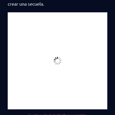
crear una secuela.
Ver vídeo en directo de Ubisoft en www.twitch.tv