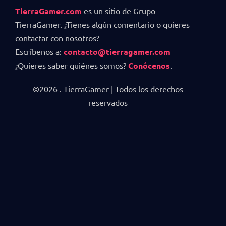
TierraGamer.com
es un sitio de Grupo
TierraGamer. ¿Tienes algún comentario o quieres
contactar con nosotros?
Escríbenos a:
contacto@tierragamer.com
¿Quieres saber quiénes somos?
Conócenos
.
©2026 . TierraGamer | Todos los derechos
reservados