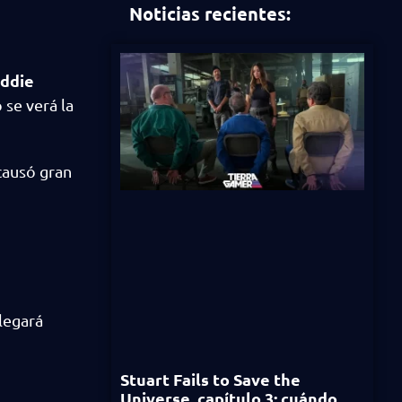
Noticias recientes:
ddie
se verá la
causó gran
legará
Stuart Fails to Save the
Universe, capítulo 3: cuándo