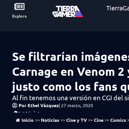
TierraG
Explora
Se filtrarían imágene
Carnage en Venom 2 
justo como los fans q
Al fin tenemos una versión en CGI del 
Por
Ethel Vázquez
|
27 marzo, 2020
vistas
1,115
Inicio
Noticias
Cine y TV
Cine
Comics
>>
>>
>>
>>