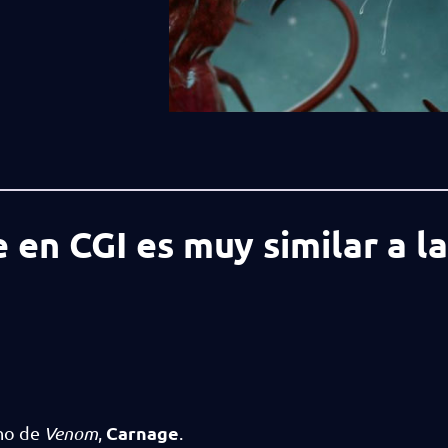
 en CGI es muy similar a l
Carnage
ano de
Venom
,
.