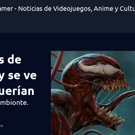
amer - Noticias de Videojuegos, Anime y Cult
s de
y se ve
uerían
simbionte.
>>