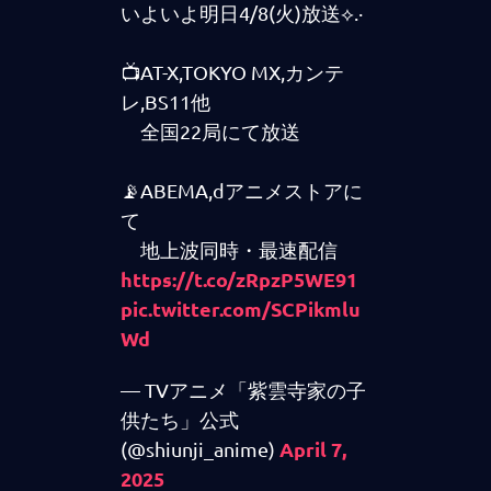
いよいよ明日4/8(火)放送⟡.·
📺AT-X,TOKYO MX,カンテ
レ,BS11他
全国22局にて放送
📡ABEMA,dアニメストアに
て
地上波同時・最速配信
https://t.co/zRpzP5WE91
pic.twitter.com/SCPikmlu
Wd
— TVアニメ「紫雲寺家の子
供たち」公式
April 7,
(@shiunji_anime)
2025