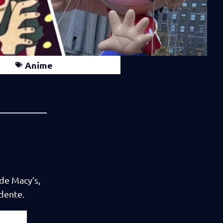
Anime
de Macy’s,
idente.