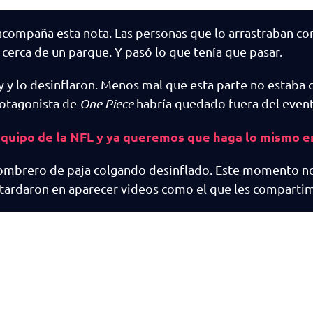
acompaña esta nota. Las personas que lo arrastraban co
cerca de un parque. Y pasó lo que tenía que pasar.
 y lo desinflaron. Menos mal que esta parte no estaba 
protagonista de
One Piece
habría quedado fuera del event
equipo de la NFL y ya queremos que haga lo mismo e
 sombrero de paja colgando desinflado. Este momento n
o tardaron en aparecer videos como el que les comparti