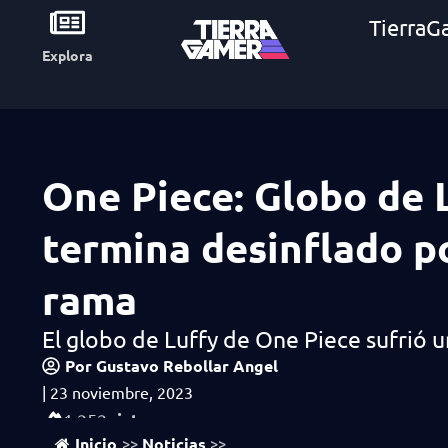
TierraG
Explora
One Piece: Globo de 
termina desinflado p
rama
El globo de Luffy de One Piece sufrió u
Por
Gustavo Rebollar Angel
|
23 noviembre, 2023
vistas
1,252
Inicio
Noticias
>>
>>