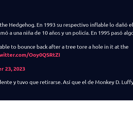
 the Hedgehog. En 1993 su respectivo inflable lo dañó e
ó a una niña de 10 años y un policía. En 1995 pasó algo
ble to bounce back after a tree tore a hole in it at the
twitter.com/Ooy0QSRtZI
 23, 2023
dente y tuvo que retirarse. Así que el de Monkey D. Luff