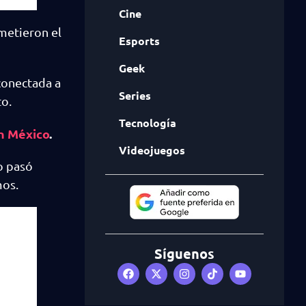
Cine
metieron el
Esports
Geek
conectada a
Series
o.
Tecnología
n México
.
Videojuegos
o pasó
mos.
Síguenos