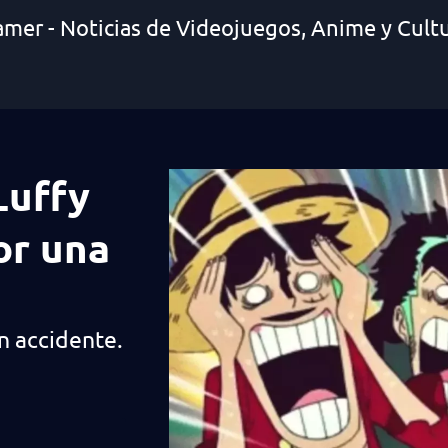
amer - Noticias de Videojuegos, Anime y Cult
Luffy
or una
n accidente.