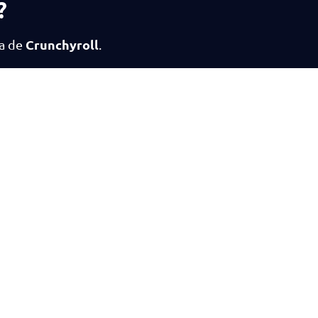
?
Crunchyroll
ma de
.