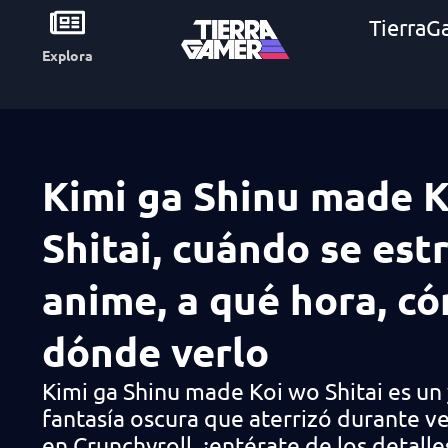
TierraG
Explora
Kimi ga Shinu made K
Shitai, cuándo se est
anime, a qué hora, c
dónde verlo
Kimi ga Shinu made Koi wo Shitai es un 
fantasía oscura que aterrizó durante 
en Crunchyroll, ¡entérate de los detalle