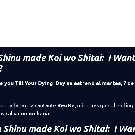
Shinu made Koi wo Shitai: I Want
?
e you Till Your Dying Day se estrenó el martes, 7 de 
ReoNa
rpretada por la cantante
, mientras que el ending 
sajou no hana
sical
.
 Shinu made Koi wo Shitai: I Wan