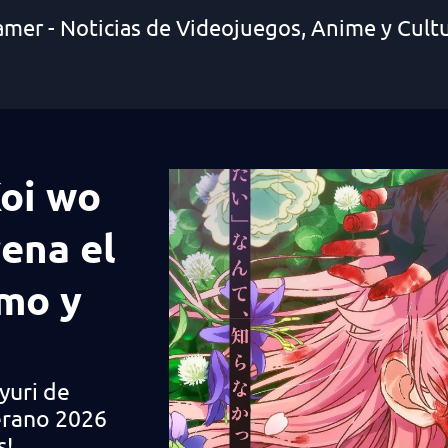
amer - Noticias de Videojuegos, Anime y Cult
oi wo
rena el
ómo y
yuri de
verano 2026
s!