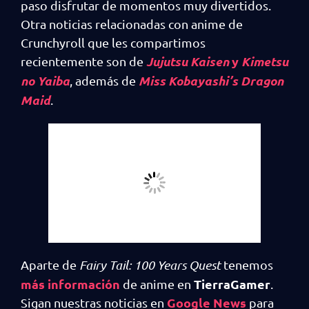
paso disfrutar de momentos muy divertidos.
Otra noticias relacionadas con anime de
Crunchyroll que les compartimos
Jujutsu Kaisen
y
Kimetsu
recientemente son de
no Yaiba
Miss Kobayashi’s Dragon
, además de
Maid
.
Aparte de
Fairy Tail: 100 Years Quest
tenemos
más información
TierraGamer
de anime en
.
Google News
Sigan nuestras noticias en
para