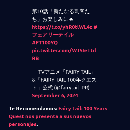
第10話「新たなる刺客た
ち」お楽しみに🔥
https://t.co/yhR0tlWL4z
#
フェアリーテイル
#FT100YQ
pic.twitter.com/WJSIeTtd
RB
— TVアニメ「FAIRY TAIL」
&「FAIRY TAIL 100年クエス
ト」公式 (@fairytail_PR)
September 6, 2024
Te Recomendamos:
Fairy Tail: 100 Years
Quest nos presenta a sus nuevos
personajes
.