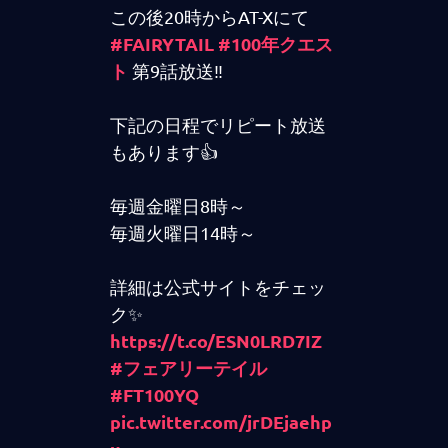
この後20時からAT-Xにて
#FAIRYTAIL
#100年クエス
ト
第9話放送‼
下記の日程でリピート放送
もあります👍
毎週金曜日8時～
毎週火曜日14時～
詳細は公式サイトをチェッ
ク✨
https://t.co/ESN0LRD7IZ
#フェアリーテイル
#FT100YQ
pic.twitter.com/jrDEjaehp