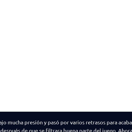
ajo mucha presión y pasó por varios retrasos para acab
s después de que se filtrara buena parte del juego. Ahora