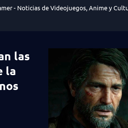
amer - Noticias de Videojuegos, Anime y Cult
an las
 la
 nos