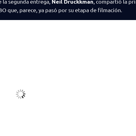
Neil Druckkman
de la segunda entrega,
, compartió la pr
HBO que, parece, ya pasó por su etapa de filmación.