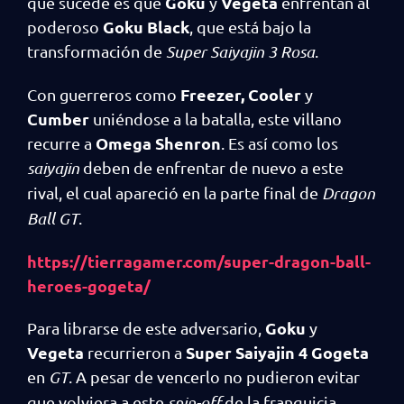
Goku
Vegeta
que sucede es que
y
enfrentan al
Goku Black
poderoso
, que está bajo la
transformación de
Super Saiyajin 3 Rosa
.
Freezer, Cooler
Con guerreros como
y
Cumber
uniéndose a la batalla, este villano
Omega Shenron
recurre a
. Es así como los
saiyajin
deben de enfrentar de nuevo a este
rival, el cual apareció en la parte final de
Dragon
Ball GT
.
https://tierragamer.com/super-dragon-ball-
heroes-gogeta/
Goku
Para librarse de este adversario,
y
Vegeta
Super Saiyajin 4 Gogeta
recurrieron a
en
GT
. A pesar de vencerlo no pudieron evitar
que volviera a este
spin-off
de la franquicia.