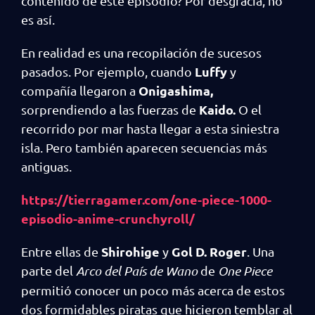
contenido de este episodio? Por desgracia, no
es así.
En realidad es una recopilación de sucesos
Luffy
pasados. Por ejemplo, cuando
y
Onigashima,
compañía llegaron a
Kaido.
sorprendiendo a las fuerzas de
O el
recorrido por mar hasta llegar a esta siniestra
isla. Pero también aparecen secuencias más
antiguas.
https://tierragamer.com/one-piece-1000-
episodio-anime-crunchyroll/
Shirohige
Gol D. Roger
Entre ellas de
y
. Una
parte del
Arco del País de Wano
de
One Piece
permitió conocer un poco más acerca de estos
dos formidables piratas que hicieron temblar al