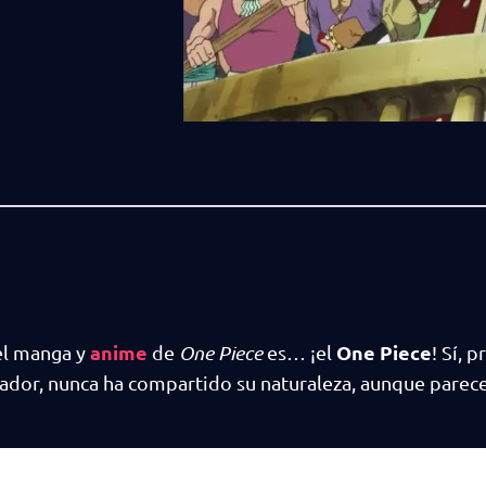
anime
One Piece
el manga y
de
One Piece
es… ¡el
! Sí, 
reador, nunca ha compartido su naturaleza, aunque parece