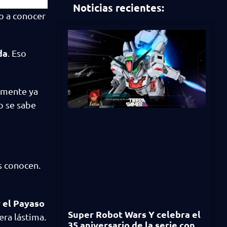
Noticias recientes:
io a conocer
da
. Eso
amente ya
o se sabe
s conocen.
 el Payaso
Super Robot Wars Y celebra el
era lástima.
35 aniversario de la serie con