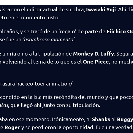
Iwasaki Yuji
vista con el editor actual de su obra,
. Ahí d
eto en el momento justo.
Eiichiro O
eaños, y se trató de un ‘regalo’ de parte de
se fue un
‘asombroso momento’
.
Monkey D. Luffy
 uniría o no a la tripulación de
. Segur
One Piece
o volviendo al tema de lo que es el
, no much
rasara-hackeo-toei-animation/
scondido en la isla más recóndita del mundo y que poco
atas
, que llegó ahí junto con su tripulación.
Shanks
Buggy
aba en ese momento. Irónicamente, ni
ni
Roger
de
y se perdieron la oportunidad. Fue una verdad