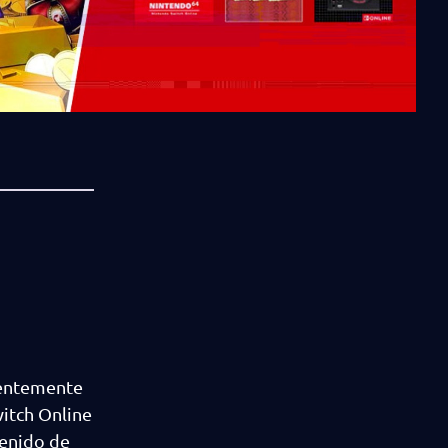
ientemente
itch Online
tenido de