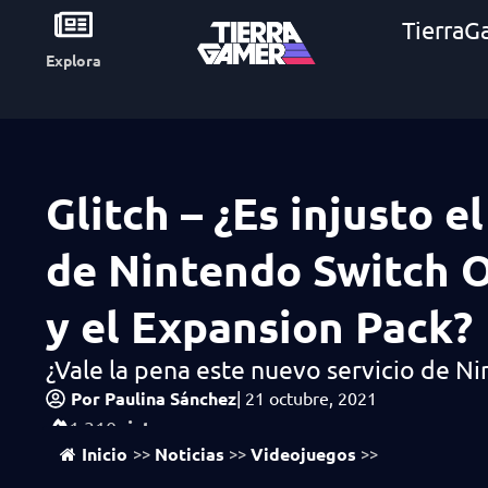
TierraG
Explora
Glitch – ¿Es injusto e
de Nintendo Switch 
y el Expansion Pack?
¿Vale la pena este nuevo servicio de N
Por
Paulina Sánchez
|
21 octubre, 2021
vistas
1,310
Inicio
Noticias
Videojuegos
>>
>>
>>