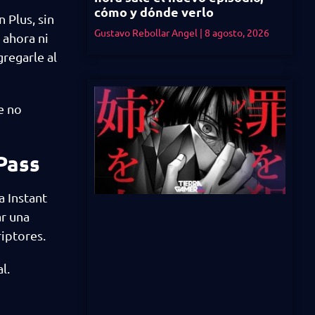
cómo y dónde verlo
 Plus, sin
Gustavo Rebollar Angel
8 agosto, 2026
 ahora ni
regarle al
e no
Pass
a Instant
ar una
riptores.
l.