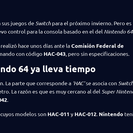
 sus juegos de
Switch
para el próximo invierno. Pero es
evo control para la consola basado en el del
Nintendo 64
Comisión Federal de
realizó hace unos días ante la
HAC-043
 mando con código
, pero sin especificaciones.
endo 64 ya lleva tiempo
n. La parte que corresponde a
‘HAC’
se asocia con
Switch
etro. La razón es que es muy cercano al del
Super Ninten
042
.
HAC-011
HAC-012
Nintendo
, cuyos modelos son
y
.
ten