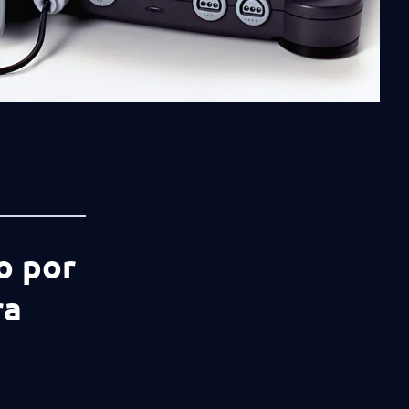
o por
ra