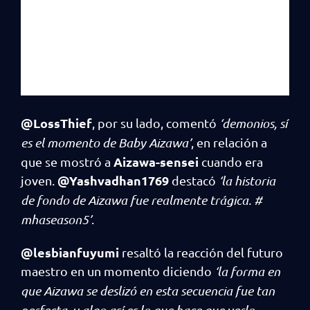
@LossThief
, por su lado, comentó
‘demonios, sí
es el momento de Baby Aizawa’
, en relación a
Aizawa-sensei
que se mostró a
cuando era
@Yashvadhan1769
joven.
destacó
‘la historia
de fondo de Aizawa fue realmente trágica. #
mhaseason5’
.
@lesbianfuyumi
resaltó la reacción del futuro
maestro en un momento diciendo
‘la forma en
que Aizawa se deslizó en esta secuencia fue tan
perfecta, y algo así es lo que hace que verlo