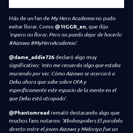
Más de un fan de
My Hero Academia
no pudo
@1tGGR_en
evitar llorar. Como
, que dijo
‘espero no llorar. Pero no puedo dejar de hacerlo
#Aizawa #MyHeroAcademia’
.
@dame_addie726
declaró algo muy
significativo:
‘esto me recuerda algo que estaba
muriendo por ver. Cómo Aizawa se acercará a
Deku ahora que sabe sobre OFA y
específicamente este espacio de la mente en el
que Deku está atrapado’
.
@Phantomread
remató destacando algo que
muchos fans notaron:
‘#bnhaspoilers El paralelo
directo entre el joven Aizawa y Midoriya fue un