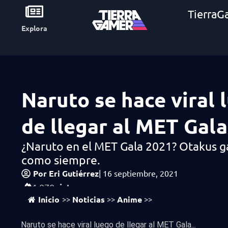
TierraG
Explora
Naruto se hace viral 
de llegar al MET Gal
¿Naruto en el MET Gala 2021? Otakus 
como siempre.
Por
Eri Gutiérrez
|
16 septiembre, 2021
vistas
1,070
Inicio
Noticias
Anime
>>
>>
>>
Naruto se hace viral luego de llegar al MET Gala...