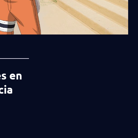
es en
cia