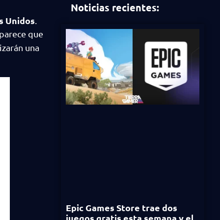
Noticias recientes:
s Unidos
.
 parece que
lizarán una
Epic Games Store trae dos
juegos gratis esta semana y el