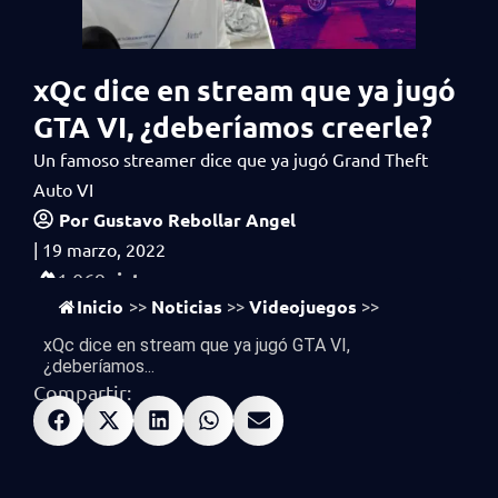
xQc dice en stream que ya jugó
GTA VI, ¿deberíamos creerle?
Un famoso streamer dice que ya jugó Grand Theft
Auto VI
Por
Gustavo Rebollar Angel
|
19 marzo, 2022
vistas
1,069
Inicio
Noticias
Videojuegos
>>
>>
>>
xQc dice en stream que ya jugó GTA VI,
¿deberíamos...
Compartir: