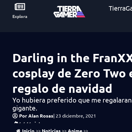
TierraG
Explora
Darling in the FranXX
cosplay de Zero Two 
regalo de navidad
Yo hubiera preferido que me regalaran
gigante.
Por
Alan Rosas
|
23 diciembre, 2021
vistas
1,141
Inicio
Noticias
Anime
>>
>>
>>