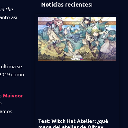
Noticias recientes:
in the
anto así
a última se
e 2019 como
Maivoor
mo
e
jamos.
Test: Witch Hat Atelier: ¿qué
maga del atelier de Qifrey