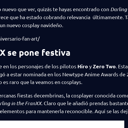
go nuevo que ver, quizás te hayas encontrado con
Darling 
rece que ha estado cobrando relevancia últimamente. T
e un nuevo cosplay navideño.
versario-fan-art/
XX se pone festiva
Hiro
Zero Two
e en los personajes de los pilotos
y
. Est
 llegó a estar nominada en los Newtype Anime Awards d
 es raro que la veamos en cosplays.
cercanas fiestas decembrinas, la cosplayer conocida co
rling in the FranXX
. Claro que le añadió prendas bastant
 elementos para mantenerla reconocible. Aquí se las de