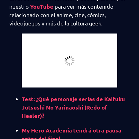
YouTube
nuestro
para ver más contenido
relacionado con el anime, cine, cómics,
videojuegos y más de la cultura geek:
Test: ¿Qué personaje serías de Kaifuku
Jutsushi No Yarinaoshi (Redo of
Healer)?
My Hero Academia tendrá otra pausa
antes del final