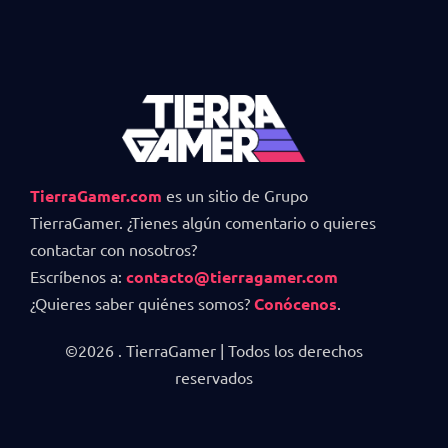
TierraGamer.com
es un sitio de Grupo
TierraGamer. ¿Tienes algún comentario o quieres
contactar con nosotros?
Escríbenos a:
contacto@tierragamer.com
¿Quieres saber quiénes somos?
Conócenos
.
©2026 . TierraGamer | Todos los derechos
reservados