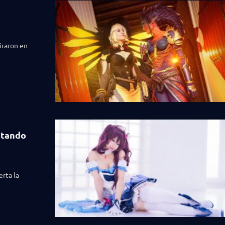
iraron en
stando
erta la