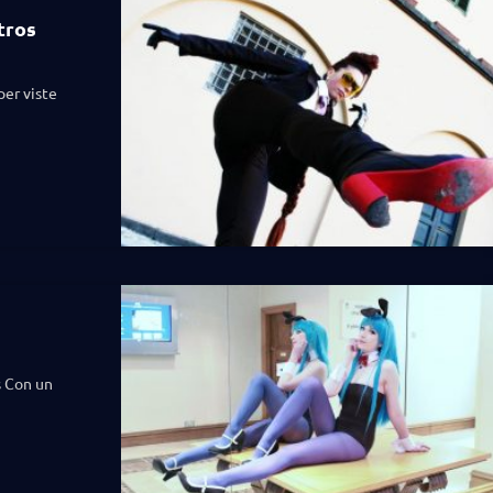
tros
per viste
s Con un