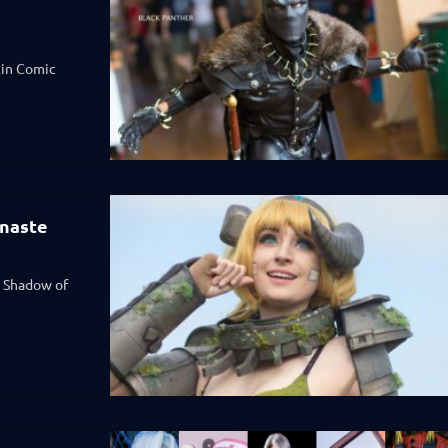
tin Comic
inaste
e Shadow of