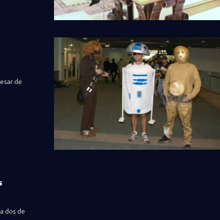
pesar de
s
 a dos de