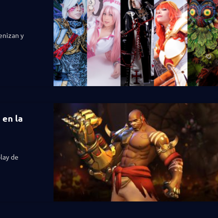
enizan y
 en la
play de