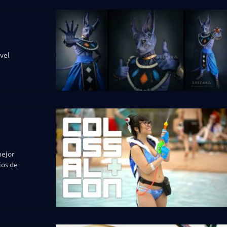
ivel
mejor
ios de