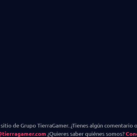
 sitio de Grupo TierraGamer. ¿Tienes algún comentario o
@tierragamer.com
Con
¿Quieres saber quiénes somos?