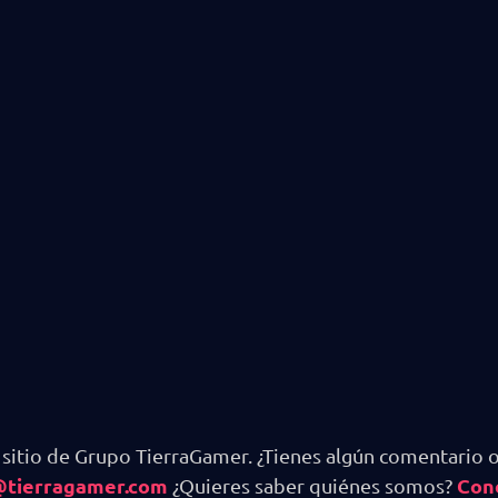
 sitio de Grupo TierraGamer. ¿Tienes algún comentario o
@tierragamer.com
Con
¿Quieres saber quiénes somos?