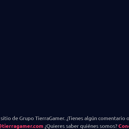
 sitio de Grupo TierraGamer. ¿Tienes algún comentario o
@tierragamer.com
Con
¿Quieres saber quiénes somos?