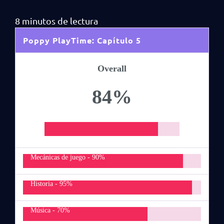
Poppy PlayTime: Capítulo 5
Overall
84%
Mecánicas de juego -
90%
Historia -
95%
Música -
70%