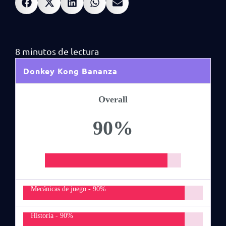
Donkey Kong Bananza
Overall
90%
Mecánicas de juego -
90%
Historia -
90%