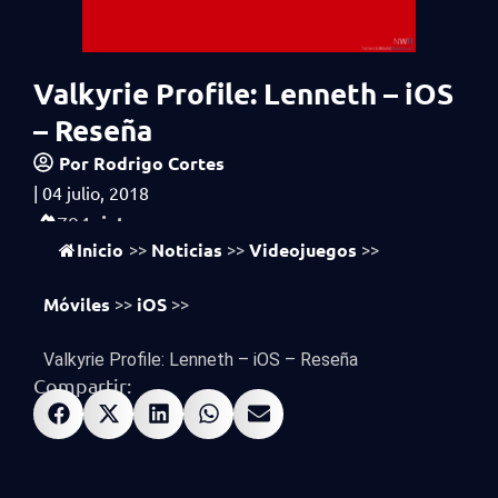
Valkyrie Profile: Lenneth – iOS
– Reseña
Por
Rodrigo Cortes
|
04 julio, 2018
vistas
794
Inicio
Noticias
Videojuegos
>>
>>
>>
Móviles
iOS
>>
>>
Valkyrie Profile: Lenneth – iOS – Reseña
Compartir: