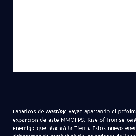
Destiny
Fanáticos de
, vayan apartando el próxi
expansión de este MMOFPS. Rise of Iron se cen
enemigo que atacará la Tierra. Estos nuevo en
deberemos de combatir bajo las ordenes del legen