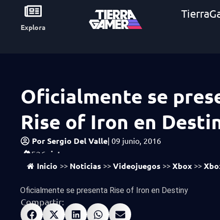
TierraG
Explora
Oficialmente se pres
Rise of Iron en Desti
Por
Sergio Del Valle
|
09 junio, 2016
vistas
526
Inicio
Noticias
Videojuegos
Xbox
Xbo
>>
>>
>>
>>
Oficialmente se presenta Rise of Iron en Destiny
Compartir: