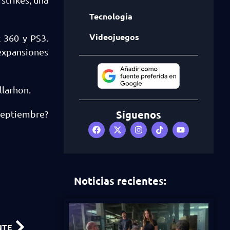
Tecnología
Videojuegos
 360 y PS3.
expansiones
llarhon.
Síguenos
septiembre?
Noticias recientes:
NTE