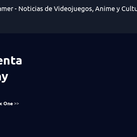
amer - Noticias de Videojuegos, Anime y Cult
enta
ny
x One
>>