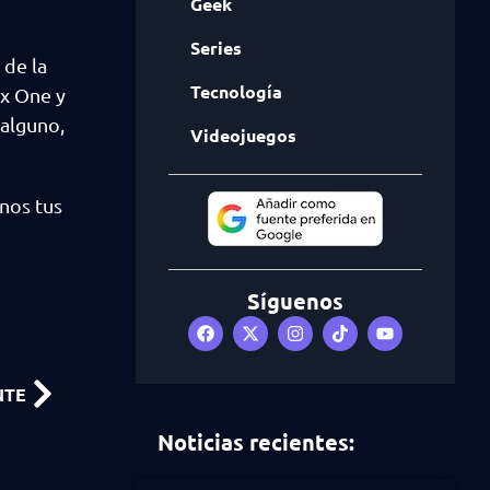
Geek
Series
 de la
Tecnología
ox One y
 alguno,
Videojuegos
anos tus
Síguenos
NTE
Noticias recientes: