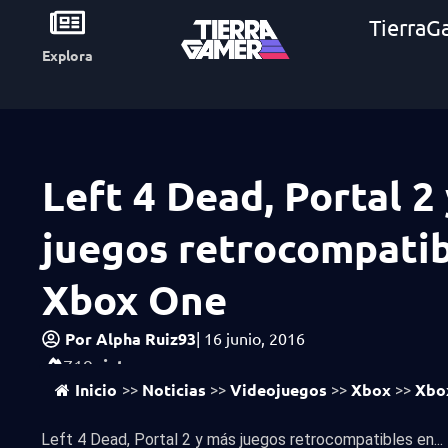
TierraG
Explora
Left 4 Dead, Portal 2
juegos retrocompatib
Xbox One
Por
Alpha Ruiz93
|
16 junio, 2016
vistas
719
Inicio
Noticias
Videojuegos
Xbox
Xbo
>>
>>
>>
>>
Left 4 Dead, Portal 2 y más juegos retrocompatibles en...