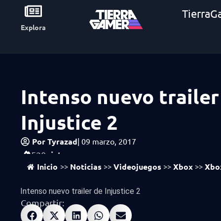
TierraG
Explora
Intenso nuevo trailer
Injustice 2
Por
Tyrazad
|
09 marzo, 2017
vistas
520
Inicio
Noticias
Videojuegos
Xbox
Xbo
>>
>>
>>
>>
Intenso nuevo trailer de Injustice 2
Compartir: