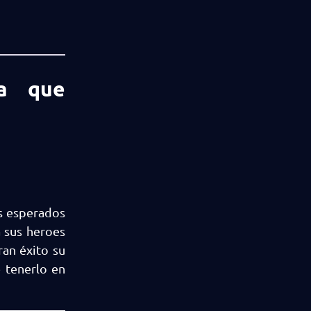
ia que
s esperados
 sus heroes
ran éxito su
 tenerlo en