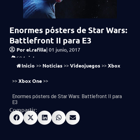
Enormes pósters de Star Wars:
Battlefront II para E3
Por
el.rafilla
|
01 junio, 2017
vistas
604
Inicio
Noticias
Videojuegos
Xbox
>>
>>
>>
Xbox One
>>
>>
Enormes pósters de Star Wars: Battlefront II para
E3
Compartir: