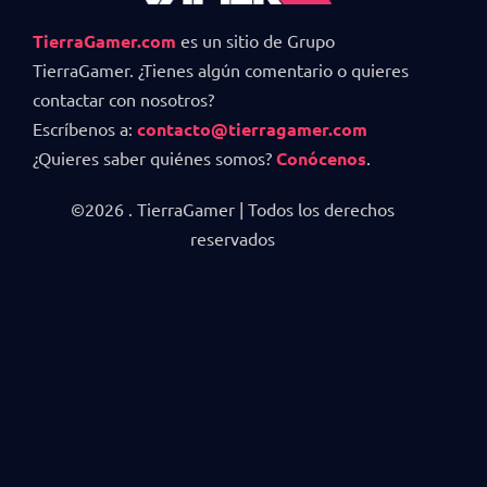
TierraGamer.com
es un sitio de Grupo
TierraGamer. ¿Tienes algún comentario o quieres
contactar con nosotros?
Escríbenos a:
contacto@tierragamer.com
¿Quieres saber quiénes somos?
Conócenos
.
©2026 . TierraGamer | Todos los derechos
reservados