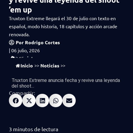
’em up
Truxton Extreme llegará el 30 de julio con texto en
español, modo historia, 18 capítulos y acción arcade
renovada.
Por
Rodrigo Cortes
|
06 julio, 2026
vistas
345
Inicio
Noticias
>>
>>
Truxton Extreme anuncia fecha y revive una leyenda
del shoot...
Compartir: