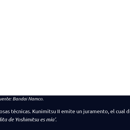
uente:
Bandai Namco.
sas técnicas. Kunimitsu II emite un juramento, el cual 
ta de Yoshimitsu es mía’
.