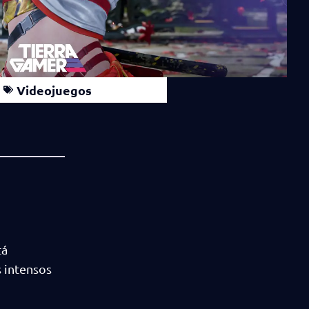
Videojuegos
tá
s intensos