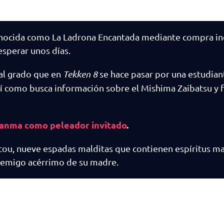
conocida como La Ladrona Encantada mediante compra in
esperar unos días.
 al grado que en
Tekken 8
se hace pasar por una estudian
así como busca información sobre el Mishima Zaibatsu y f
 Hanma como peleador invitado
.
tou, nueve espadas malditas que contienen espíritus ma
 enemigo acérrimo de su madre.