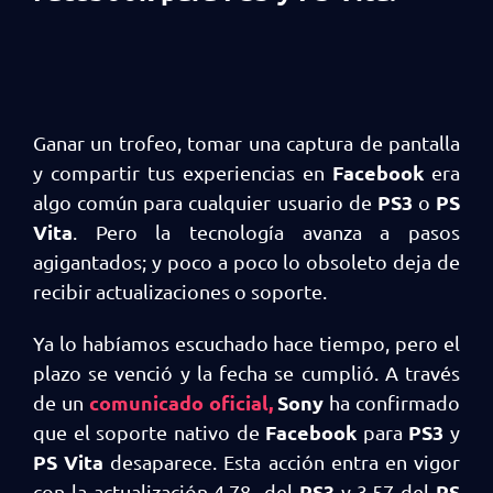
Ganar un trofeo, tomar una captura de pantalla
Facebook
y compartir tus experiencias en
era
PS3
PS
algo común para cualquier usuario de
o
Vita
. Pero la tecnología avanza a pasos
agigantados; y poco a poco lo obsoleto deja de
recibir actualizaciones o soporte.
Ya lo habíamos escuchado hace tiempo, pero el
plazo se venció y la fecha se cumplió. A través
comunicado oficial,
Sony
de un
ha confirmado
Facebook
PS3
que el soporte nativo de
para
y
PS Vita
desaparece. Esta acción entra en vigor
PS3
PS
con la actualización 4.78 del
y 3.57 del