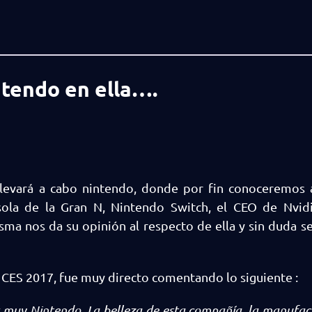
ntendo en ella….
llevará a cabo nintendo, donde por fin conoceremos 
sola de la Gran N, Nintendo Switch, el CEO de Nvid
sma nos da su opinión al respecto de ella y sin duda s
 CES 2017, fue muy directo comentando lo siguiente :
r muy Nintendo. La belleza de esta compañía, la manufac