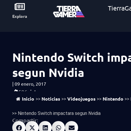
TierraG
Explora
Nintendo Switch imp
segun Nvidia
|
09 enero, 2017
vistas
596
Inicio
Noticias
Videojuegos
Nintendo
>>
>>
>>
>>
>>
Nintendo Switch impactara segun Nvidia
Compartir: