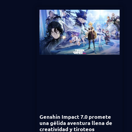
Genshin Impact 7.0 promete
una gélida aventura llena de
creatividad y tiroteos