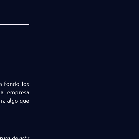
a fondo los
ia, empresa
era algo que
tura de esta