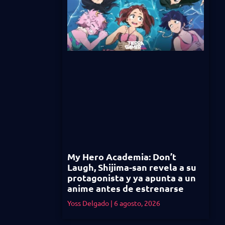
My Hero Academia: Don’t
Laugh, Shijima-san revela a su
protagonista y ya apunta a un
anime antes de estrenarse
Yoss Delgado
6 agosto, 2026