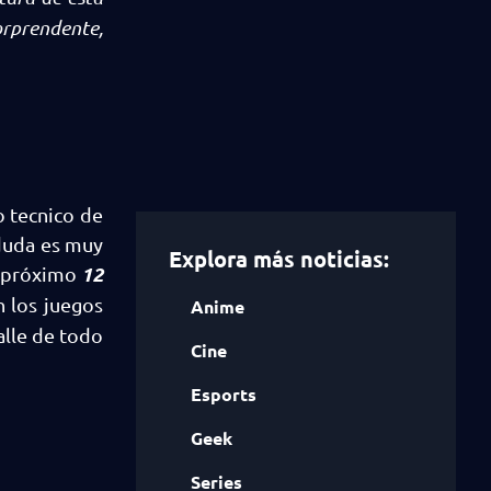
orprendente,
o tecnico de
 duda es muy
Explora más noticias:
12
el próximo
n los juegos
Anime
lle de todo
Cine
Esports
Geek
Series